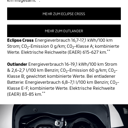
km insgesamt
.
MEHR ZUM ECLIPSE CROSS
MEHR ZUM OUTLANDER
Eclipse Cross
Energieverbrauch 16,7-17,1 kWh/100 km
Strom; CO
-Emission 0 g/km; CO
-Klasse A; kombinierte
2
2
**
Werte. Elektrische Reichweite (EAER) 615-627 km.
Outlander
Energieverbrauch 16-19,1 kWh/100 km Strom
& 2,6-2,7 l/100 km Benzin; CO
-Emission 60 g/km; CO
-
2
2
Klasse B; gewichtet kombinierte Werte. Bei entladener
Batterie: Energieverbrauch 6,8–7,1 l/100 km Benzin; CO
-
2
Klasse E-F; kombinierte Werte. Elektrische Reichweite
**
(EAER) 83-85 km.