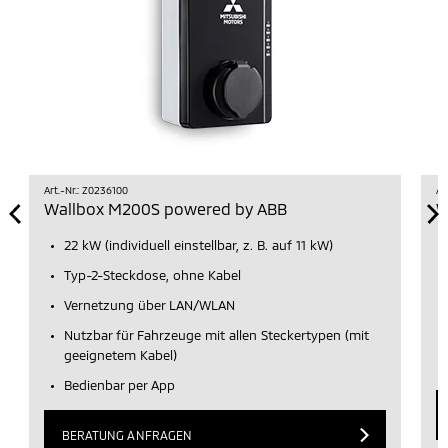
Art.-Nr.: Z0236100
Ar
Wallbox M200S powered by ABB
W
22 kW (individuell einstellbar, z. B. auf 11 kW)
Typ-2-Steckdose, ohne Kabel
Vernetzung über LAN/WLAN
Nutzbar für Fahrzeuge mit allen Steckertypen (mit
geeignetem Kabel)
Bedienbar per App
BERATUNG ANFRAGEN