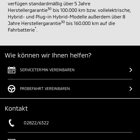
verfügen standardmäßig über 5 Jahre
30
Herstellergarantie
bis 100.000 km bzw. vollelektrische,
Hybrid- und Plug-in Hybrid-Modelle außerdem über 8
30
Jahre Herstellergarantie
bis 160.000 km auf die
*
Fahrbatterie
.
Wie können wir Ihnen helfen?
SERVICETERMIN VEREINBAREN
PROBEFAHRT VEREINBAREN
Kontakt
02822/6322