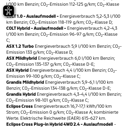
l/100 km Benzin; CO
-Emission 112-125 g/km; CO
-Klasse
2
2
C-D;
COLT 1.0 - Auslaufmodell -
Energieverbrauch 5,2-5,3 l/100
km Benzin; CO
-Emission 118-119 g/km; CO
-Klasse D;
2
2
COLT Hybrid - Auslaufmodell -
Energieverbrauch 4,2-4,3
l/100 km Benzin; CO
-Emission 96-97 g/km; CO
-Klasse
2
2
C;
ASX 1.2 Turbo
Energieverbrauch 5,9 l/100 km Benzin; CO
-
2
Emission 133 g/km; CO
-Klasse D;
2
ASX Mildhybrid
Energieverbrauch 6,0 l/100 km Benzin;
CO
-Emission 135-137 g/km; CO
-Klasse D-E;
2
2
ASX Hybrid
Energieverbrauch 4,4 l/100 km Benzin; CO
-
2
Emission 99-100 g/km; CO
-Klasse C;
2
Grandis Mildhybrid
Energieverbrauch 5,9-6,1 l/100 km
Benzin; CO
-Emission 134-138 g/km; CO
-Klasse D-E;
2
2
Grandis Hybrid
Energieverbrauch 4,3-4,4 l/100 km Benzin;
CO
-Emission 98-101 g/km; CO
-Klasse C;
2
2
Eclipse Cross
Energieverbrauch 16,7-17,1 kWh/100 km
Strom; CO
-Emission 0 g/km; CO
-Klasse A; kombinierte
2
2
Werte. Elektrische Reichweite (EAER) 615-627 km.
Eclipse Cross Plug-in Hybrid 4WD 2.4 - Auslaufmodell
-