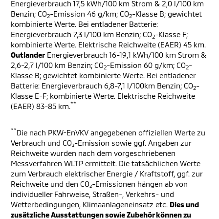
Energieverbrauch 17,5 kWh/100 km Strom & 2,0 l/100 km
Benzin; CO
-Emission 46 g/km; CO
-Klasse B; gewichtet
2
2
kombinierte Werte. Bei entladener Batterie:
Energieverbrauch 7,3 l/100 km Benzin; CO
-Klasse F;
2
kombinierte Werte. Elektrische Reichweite (EAER) 45 km.
Outlander
Energieverbrauch 16-19,1 kWh/100 km Strom &
2,6-2,7 l/100 km Benzin; CO
-Emission 60 g/km; CO
-
2
2
Klasse B; gewichtet kombinierte Werte. Bei entladener
Batterie: Energieverbrauch 6,8-7,1 l/100km Benzin; CO
-
2
Klasse E-F; kombinierte Werte. Elektrische Reichweite
**
(EAER) 83-85 km.
**
Die nach PKW-EnVKV angegebenen offiziellen Werte zu
Verbrauch und CO₂-Emission sowie ggf. Angaben zur
Reichweite wurden nach dem vorgeschriebenen
Messverfahren WLTP ermittelt. Die tatsächlichen Werte
zum Verbrauch elektrischer Energie / Kraftstoff, ggf. zur
Reichweite und den CO₂-Emissionen hängen ab von
individueller Fahrweise, Straßen-, Verkehrs- und
Wetterbedingungen, Klimaanlageneinsatz etc.
Dies und
zusätzliche Ausstattungen sowie Zubehör können zu