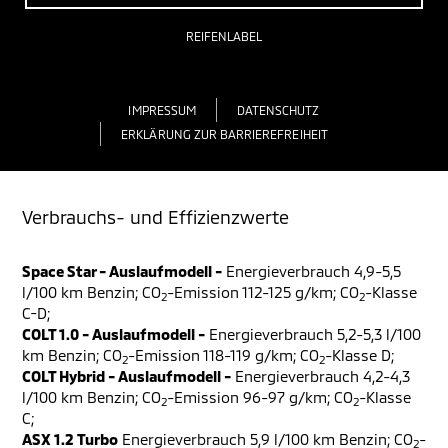
REIFENLABEL
IMPRESSUM
DATENSCHUTZ
ERKLÄRUNG ZUR BARRIEREFREIHEIT
Verbrauchs- und Effizienzwerte
Space Star - Auslaufmodell -
Energieverbrauch 4,9-5,5
l/100 km Benzin; CO
-Emission 112-125 g/km; CO
-Klasse
2
2
C-D;
COLT 1.0 - Auslaufmodell -
Energieverbrauch 5,2-5,3 l/100
km Benzin; CO
-Emission 118-119 g/km; CO
-Klasse D;
2
2
COLT Hybrid - Auslaufmodell -
Energieverbrauch 4,2-4,3
l/100 km Benzin; CO
-Emission 96-97 g/km; CO
-Klasse
2
2
C;
ASX 1.2 Turbo
Energieverbrauch 5,9 l/100 km Benzin; CO
-
2