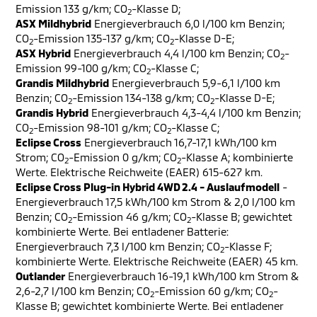
Emission 133 g/km; CO
-Klasse D;
2
ASX Mildhybrid
Energieverbrauch 6,0 l/100 km Benzin;
CO
-Emission 135-137 g/km; CO
-Klasse D-E;
2
2
ASX Hybrid
Energieverbrauch 4,4 l/100 km Benzin; CO
-
2
Emission 99-100 g/km; CO
-Klasse C;
2
Grandis Mildhybrid
Energieverbrauch 5,9-6,1 l/100 km
Benzin; CO
-Emission 134-138 g/km; CO
-Klasse D-E;
2
2
Grandis Hybrid
Energieverbrauch 4,3-4,4 l/100 km Benzin;
CO
-Emission 98-101 g/km; CO
-Klasse C;
2
2
Eclipse Cross
Energieverbrauch 16,7-17,1 kWh/100 km
Strom; CO
-Emission 0 g/km; CO
-Klasse A; kombinierte
2
2
Werte. Elektrische Reichweite (EAER) 615-627 km.
Eclipse Cross Plug-in Hybrid 4WD 2.4 - Auslaufmodell
-
Energieverbrauch 17,5 kWh/100 km Strom & 2,0 l/100 km
Benzin; CO
-Emission 46 g/km; CO
-Klasse B; gewichtet
2
2
kombinierte Werte. Bei entladener Batterie:
Energieverbrauch 7,3 l/100 km Benzin; CO
-Klasse F;
2
kombinierte Werte. Elektrische Reichweite (EAER) 45 km.
Outlander
Energieverbrauch 16-19,1 kWh/100 km Strom &
2,6-2,7 l/100 km Benzin; CO
-Emission 60 g/km; CO
-
2
2
Klasse B; gewichtet kombinierte Werte. Bei entladener