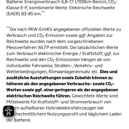
Batterie: Energieverbrauch 6,8-7,1 l/100km Benzin; CO
-
2
Klasse E-F; kombinierte Werte. Elektrische Reichweite
**
(EAER) 83-85 km.
**
Die nach PKW-EnVKV angegebenen offiziellen Werte zu
Verbrauch und CO₂-Emission sowie ggf. Angaben zur
Reichweite wurden nach dem vorgeschriebenen
Messverfahren WLTP ermittelt. Die tatsächlichen Werte
zum Verbrauch elektrischer Energie / Kraftstoff, ggf. zur
Reichweite und den CO₂-Emissionen hängen ab von
individueller Fahrweise, Straßen-, Verkehrs- und
Wetterbedingungen, Klimaanlageneinsatz etc.
Dies und
zusätzliche Ausstattungen sowie Zubehör können zu
höheren als den angegebenen Verbrauchs- sowie CO₂-
Werten sowie ggf. einer geringeren als der angegebenen
elektrischen Reichweite führen.
Gewichtete Werte sind
Mittelwerte für Kraftstoff- und Stromverbrauch von
extern aufladbaren Hybridelektrofahrzeugen bei
durchschnittlichem Nutzungsprofil und täglichem Laden
der Batterie.